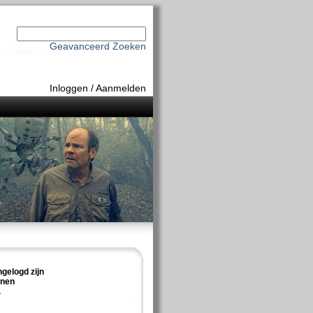
Geavanceerd Zoeken
Inloggen
/
Aanmelden
ngelogd zijn
nnen
.