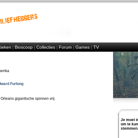
tieken
|
Bioscoop
|
Collecties
|
Forum
|
Games
|
TV
merika
ward Furlong
rleans gigantische spinnen vrij.
Je moet i
om te ku
stemmen