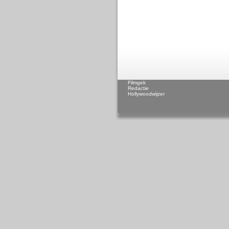
Filmgek
Redactie
Hollywoodwijzer