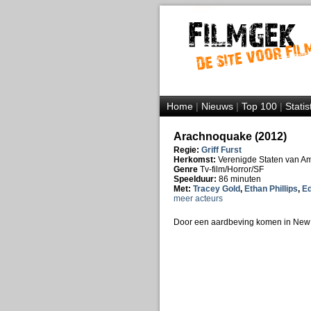
Home
|
Nieuws
|
Top 100
|
Statis
Arachnoquake (2012)
Regie:
Griff Furst
Herkomst:
Verenigde Staten van A
Genre
Tv-film/Horror/SF
Speelduur:
86 minuten
Met:
Tracey Gold
,
Ethan Phillips
,
Ed
meer acteurs
Door een aardbeving komen in New O