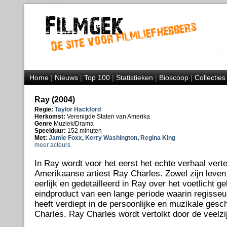
Home
|
Nieuws
|
Top 100
|
Statistieken
|
Bioscoop
|
Collecties
Ray (2004)
Regie:
Taylor Hackford
Herkomst:
Verenigde Staten van Amerika
Genre
Muziek/Drama
Speelduur:
152 minuten
Met:
Jamie Foxx
,
Kerry Washington
,
Regina King
meer acteurs
In Ray wordt voor het eerst het echte verhaal vert
Amerikaanse artiest Ray Charles. Zowel zijn leven
eerlijk en gedetailleerd in Ray over het voetlicht ge
eindproduct van een lange periode waarin regisseu
heeft verdiept in de persoonlijke en muzikale ges
Charles. Ray Charles wordt vertolkt door de veelz