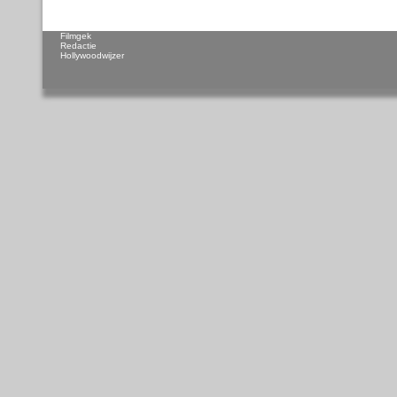
Filmgek
Redactie
Hollywoodwijzer