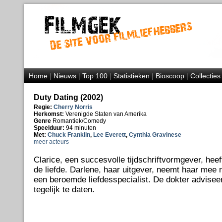
Home
|
Nieuws
|
Top 100
|
Statistieken
|
Bioscoop
|
Collecties
Duty Dating (2002)
Regie:
Cherry Norris
Herkomst:
Verenigde Staten van Amerika
Genre
Romantiek/Comedy
Speelduur:
94 minuten
Met:
Chuck Franklin
,
Lee Everett
,
Cynthia Gravinese
meer acteurs
Clarice, een succesvolle tijdschriftvormgever, heeft
de liefde. Darlene, haar uitgever, neemt haar mee n
een beroemde liefdesspecialist. De dokter advisee
tegelijk te daten.