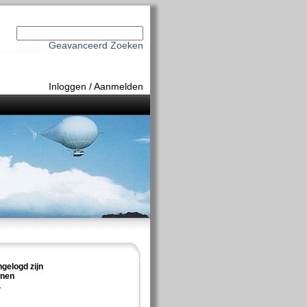
Geavanceerd Zoeken
Inloggen
/
Aanmelden
ngelogd zijn
nnen
.