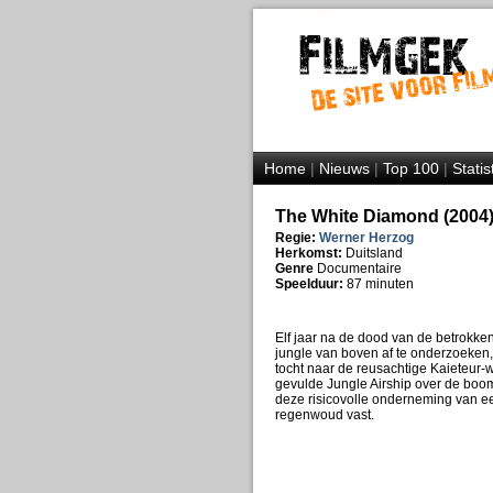
Home
|
Nieuws
|
Top 100
|
Statis
The White Diamond (2004
Regie:
Werner Herzog
Herkomst:
Duitsland
Genre
Documentaire
Speelduur:
87 minuten
Elf jaar na de dood van de betrokke
jungle van boven af te onderzoeken,
tocht naar de reusachtige Kaieteur-w
gevulde Jungle Airship over de boo
deze risicovolle onderneming van ee
regenwoud vast.