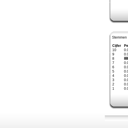
Stemmen 
Cijfer
Pe
10
0.
9
0.
8
7
0.
6
0.
5
0.
4
0.
3
0.
2
0.
1
0.