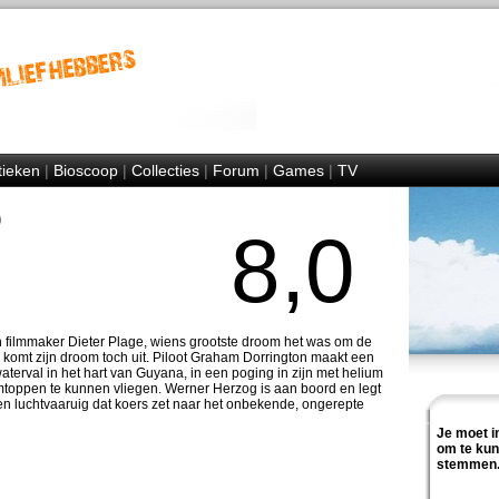
tieken
|
Bioscoop
|
Collecties
|
Forum
|
Games
|
TV
)
8,0
n filmmaker Dieter Plage, wiens grootste droom het was om de
 komt zijn droom toch uit. Piloot Graham Dorrington maakt een
aterval in het hart van Guyana, in een poging in zijn met helium
mtoppen te kunnen vliegen. Werner Herzog is aan boord en legt
n luchtvaaruig dat koers zet naar het onbekende, ongerepte
Je moet i
om te ku
stemmen