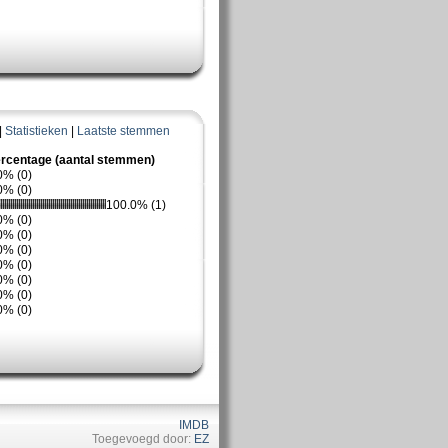
|
Statistieken
|
Laatste stemmen
rcentage (aantal stemmen)
0% (0)
0% (0)
100.0% (1)
0% (0)
0% (0)
0% (0)
0% (0)
0% (0)
0% (0)
0% (0)
IMDB
Toegevoegd door:
EZ