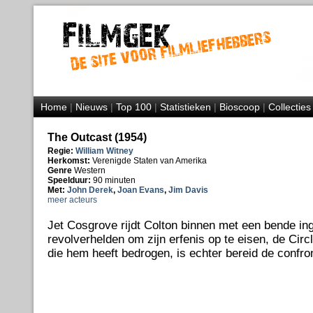
Home
|
Nieuws
|
Top 100
|
Statistieken
|
Bioscoop
|
Collecties
The Outcast (1954)
Regie:
William Witney
Herkomst:
Verenigde Staten van Amerika
Genre
Western
Speelduur:
90 minuten
Met:
John Derek
,
Joan Evans
,
Jim Davis
meer acteurs
Jet Cosgrove rijdt Colton binnen met een bende in
revolverhelden om zijn erfenis op te eisen, de Cir
die hem heeft bedrogen, is echter bereid de confron