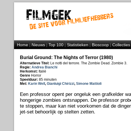
Home
|
Nieuws
|
Top 100
|
Statistieken
|
Bioscoop
|
Collecties
Burial Ground: The Nights of Terror (1980)
Alternatieve Titel:
Le notti del terrore. The Zombie Dead. Zombie 3.
Regie:
Andrea Bianchi
Herkomst:
Italië
Genre
Horror
Speelduur:
85 minuten
Met:
Karin Well
,
Gianluigi Chirizzi
,
Simone Mattioli
Een professor opent per ongeluk een grafkelder w
hongerige zombies ontsnappen. De professor prob
te stoppen, maar kan niet voorkomen dat de dingen
jet-set behoorlijk op stelten zetten.