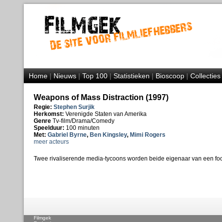
Home
|
Nieuws
|
Top 100
|
Statistieken
|
Bioscoop
|
Collecties
Weapons of Mass Distraction (1997)
Regie:
Stephen Surjik
Herkomst:
Verenigde Staten van Amerika
Genre
Tv-film/Drama/Comedy
Speelduur:
100 minuten
Met:
Gabriel Byrne
,
Ben Kingsley
,
Mimi Rogers
meer acteurs
Twee rivaliserende media-tycoons worden beide eigenaar van een foo
Filmgek