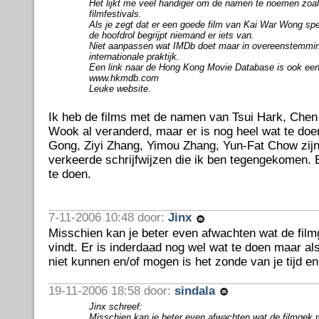
Het lijkt me veel handiger om de namen te noemen zoals
filmfestivals.
Als je zegt dat er een goede film van Kai War Wong spe
de hoofdrol begrijpt niemand er iets van.
Niet aanpassen wat IMDb doet maar in overeenstemmi
internationale praktijk.
Een link naar de Hong Kong Movie Database is ook een
www.hkmdb.com
Leuke website.
Ik heb de films met de namen van Tsui Hark, Chen
Wook al veranderd, maar er is nog heel wat te doe
Gong, Ziyi Zhang, Yimou Zhang, Yun-Fat Chow zijn
verkeerde schrijfwijzen die ik ben tegengekomen. 
te doen.
7-11-2006 10:48 door:
Jinx
Misschien kan je beter even afwachten wat de film
vindt. Er is inderdaad nog wel wat te doen maar al
niet kunnen en/of mogen is het zonde van je tijd en
19-11-2006 18:58 door:
sindala
Jinx schreef:
Misschien kan je beter even afwachten wat de filmgek r