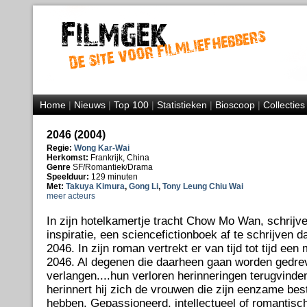
Home
|
Nieuws
|
Top 100
|
Statistieken
|
Bioscoop
|
Collecties
2046 (2004)
Regie:
Wong Kar-Wai
Herkomst:
Frankrijk, China
Genre
SF/Romantiek/Drama
Speelduur:
129 minuten
Met:
Takuya Kimura
,
Gong Li
,
Tony Leung Chiu Wai
meer acteurs
In zijn hotelkamertje tracht Chow Mo Wan, schrijv
inspiratie, een sciencefictionboek af te schrijven da
2046. In zijn roman vertrekt er van tijd tot tijd een
2046. Al degenen die daarheen gaan worden gedrev
verlangen....hun verloren herinneringen terugvinden. 
herinnert hij zich de vrouwen die zijn eenzame bes
hebben. Gepassioneerd, intellectueel of romantisc