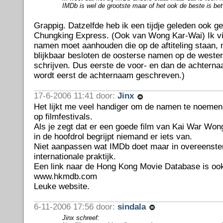
IMDb is wel de grootste maar of het ook de beste is betw
Grappig. Datzelfde heb ik een tijdje geleden ook g
Chungking Express. (Ook van Wong Kar-Wai) Ik vi
namen moet aanhouden die op de aftiteling staan,
blijkbaar besloten de oosterse namen op de wester
schrijven. Dus eerste de voor- en dan de achterna
wordt eerst de achternaam geschreven.)
17-6-2006 11:41 door:
Jinx
Het lijkt me veel handiger om de namen te noemen 
op filmfestivals.
Als je zegt dat er een goede film van Kai War Won
in de hoofdrol begrijpt niemand er iets van.
Niet aanpassen wat IMDb doet maar in overeenst
internationale praktijk.
Een link naar de Hong Kong Movie Database is ook
www.hkmdb.com
Leuke website.
6-11-2006 17:56 door:
sindala
Jinx schreef: