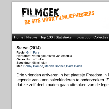
Home
|
Nieuws
|
Top 100
|
Statistieken
|
Bioscoop
|
Collecties
Starve (2014)
Regie:
Griff Furst
Herkomst:
Verenigde Staten van Amerika
Genre
Horror/Thriller
Speelduur:
98 minuten
Met:
Bobby Campo
,
Mariah Bonner
,
Dave Davis
Drie vrienden arriveren in het plaatsje Freedom in
legende van kannibalenkinderen te onderzoeken. Z
dat ze zelf deel zouden gaan uitmaken van de lege