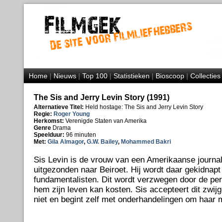
Home
|
Nieuws
|
Top 100
|
Statistieken
|
Bioscoop
|
Collecties
The Sis and Jerry Levin Story (1991)
Alternatieve Titel:
Held hostage: The Sis and Jerry Levin Story
Regie:
Roger Young
Herkomst:
Verenigde Staten van Amerika
Genre
Drama
Speelduur:
96 minuten
Met:
Gila Almagor
,
G.W. Bailey
,
Mohammed Bakri
Sis Levin is de vrouw van een Amerikaanse journali
uitgezonden naar Beiroet. Hij wordt daar gekidnap
fundamentalisten. Dit wordt verzwegen door de pers
hem zijn leven kan kosten. Sis accepteert dit zwij
niet en begint zelf met onderhandelingen om haar ma