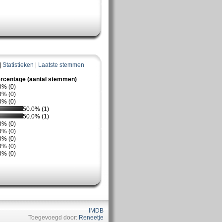
|
Statistieken
|
Laatste stemmen
rcentage (aantal stemmen)
0% (0)
0% (0)
0% (0)
50.0% (1)
50.0% (1)
0% (0)
0% (0)
0% (0)
0% (0)
0% (0)
IMDB
Toegevoegd door:
Reneetje