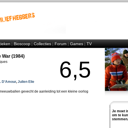
tieken
|
Bioscoop
|
Collecties
|
Forum
|
Games
|
TV
 War (1984)
6,5
uques
A. D’Amour
,
Julien Elie
sneeuwballen gevecht de aanleiding tot een kleine oorlog
Je moet i
om te ku
stemmen