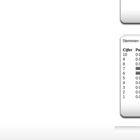
Stemmen 
Cijfer
Pe
10
0.
9
0.
8
0.
7
6
5
0.
4
0.
3
0.
2
0.
1
0.