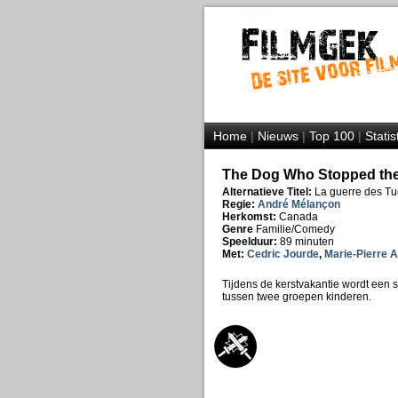
Home
|
Nieuws
|
Top 100
|
Statis
The Dog Who Stopped the
Alternatieve Titel:
La guerre des T
Regie:
André Mélançon
Herkomst:
Canada
Genre
Familie/Comedy
Speelduur:
89 minuten
Met:
Cedric Jourde
,
Marie-Pierre 
Tijdens de kerstvakantie wordt een 
tussen twee groepen kinderen.