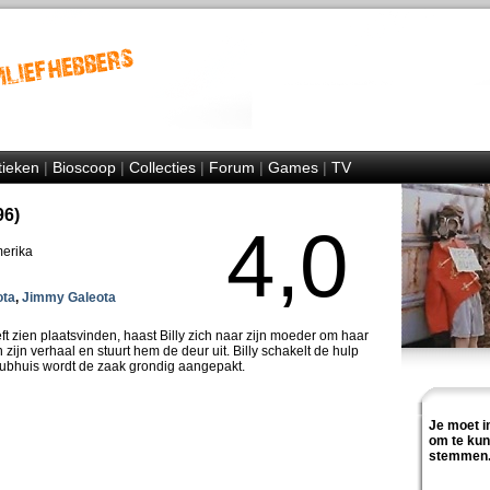
tieken
|
Bioscoop
|
Collecties
|
Forum
|
Games
|
TV
96)
4,0
merika
ota
,
Jimmy Galeota
ft zien plaatsvinden, haast Billy zich naar zijn moeder om haar
an zijn verhaal en stuurt hem de deur uit. Billy schakelt de hulp
clubhuis wordt de zaak grondig aangepakt.
Je moet i
om te ku
stemmen