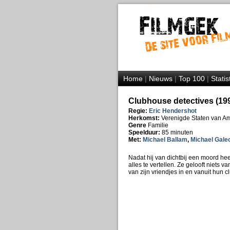
Home
|
Nieuws
|
Top 100
|
Statis
Clubhouse detectives (19
Regie:
Eric Hendershot
Herkomst:
Verenigde Staten van A
Genre
Familie
Speelduur:
85 minuten
Met:
Michael Ballam
,
Michael Gale
Nadat hij van dichtbij een moord hee
alles te vertellen. Ze gelooft niets v
van zijn vriendjes in en vanuit hun 