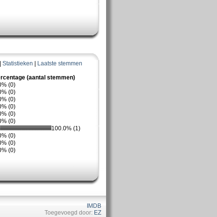
|
Statistieken
|
Laatste stemmen
rcentage (aantal stemmen)
0% (0)
0% (0)
0% (0)
0% (0)
0% (0)
0% (0)
100.0% (1)
0% (0)
0% (0)
0% (0)
IMDB
Toegevoegd door:
EZ