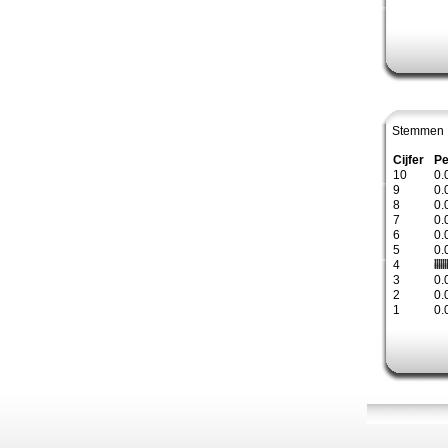
Stemmen 
Cijfer
Pe
10
0.
9
0.
8
0.
7
0.
6
0.
5
0.
4
3
0.
2
0.
1
0.