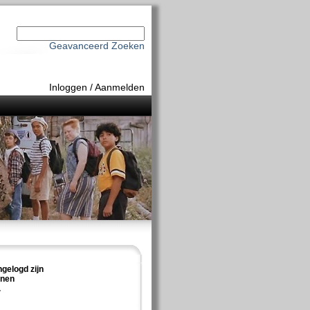
Geavanceerd Zoeken
Inloggen
/
Aanmelden
ngelogd zijn
nnen
.