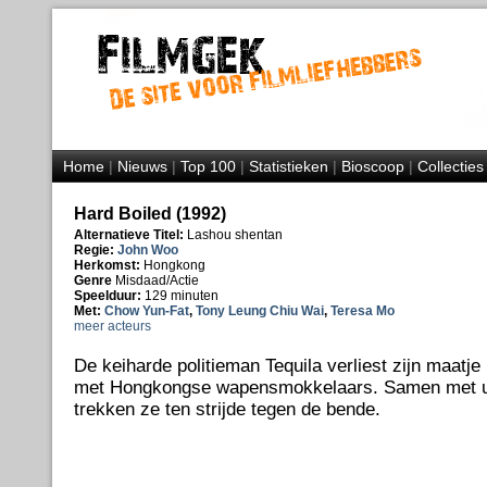
Home
|
Nieuws
|
Top 100
|
Statistieken
|
Bioscoop
|
Collecties
Hard Boiled (1992)
Alternatieve Titel:
Lashou shentan
Regie:
John Woo
Herkomst:
Hongkong
Genre
Misdaad/Actie
Speelduur:
129 minuten
Met:
Chow Yun-Fat
,
Tony Leung Chiu Wai
,
Teresa Mo
meer acteurs
De keiharde politieman Tequila verliest zijn maatje
met Hongkongse wapensmokkelaars. Samen met u
trekken ze ten strijde tegen de bende.