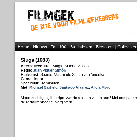
Home
|
Nieuws
|
Top 100
|
Statistieken
|
Bioscoop
|
Collecties
Slugs (1988)
Alternatieve Titel:
Slugs : Muerte Viscosa
Regie:
Juan Piquer Simón
Herkomst:
Spanje, Verenigde Staten van Amerika
Genre
Horror
Speelduur:
92 minuten
Met:
Michael Garfield
,
Santiago Alvarez
,
Alicia Moro
Moordzuchtige, glibberige, zwarte slakken vallen aan ! Met een paa
de restaurantscene is erg sterk.