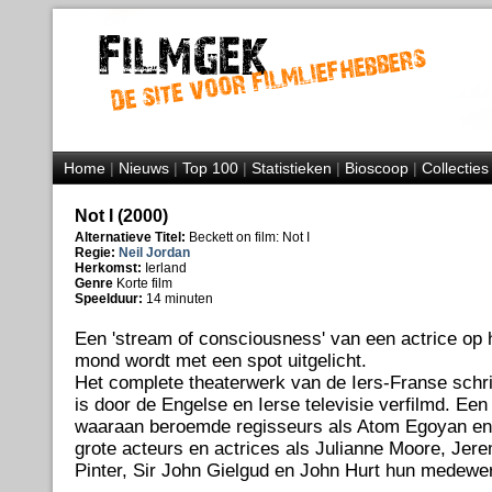
Home
|
Nieuws
|
Top 100
|
Statistieken
|
Bioscoop
|
Collecties
Not I (2000)
Alternatieve Titel:
Beckett on film: Not I
Regie:
Neil Jordan
Herkomst:
Ierland
Genre
Korte film
Speelduur:
14 minuten
Een 'stream of consciousness' van een actrice op h
mond wordt met een spot uitgelicht.
Het complete theaterwerk van de Iers-Franse schr
is door de Engelse en Ierse televisie verfilmd. Een 
waaraan beroemde regisseurs als Atom Egoyan en
grote acteurs en actrices als Julianne Moore, Jere
Pinter, Sir John Gielgud en John Hurt hun medewe