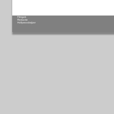
Filmgek
Redactie
Hollywoodwijzer