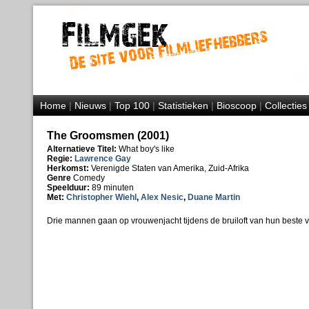
Home
|
Nieuws
|
Top 100
|
Statistieken
|
Bioscoop
|
Collecties
The Groomsmen (2001)
Alternatieve Titel:
What boy's like
Regie:
Lawrence Gay
Herkomst:
Verenigde Staten van Amerika, Zuid-Afrika
Genre
Comedy
Speelduur:
89 minuten
Met:
Christopher Wiehl
,
Alex Nesic
,
Duane Martin
Drie mannen gaan op vrouwenjacht tijdens de bruiloft van hun beste v