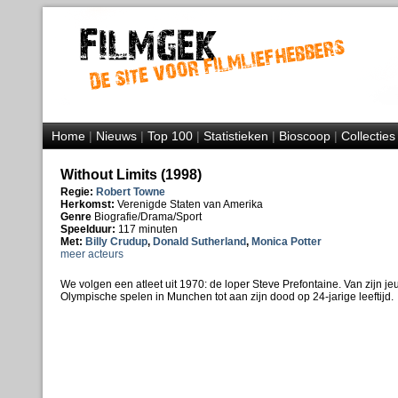
Home
|
Nieuws
|
Top 100
|
Statistieken
|
Bioscoop
|
Collecties
Without Limits (1998)
Regie:
Robert Towne
Herkomst:
Verenigde Staten van Amerika
Genre
Biografie/Drama/Sport
Speelduur:
117 minuten
Met:
Billy Crudup
,
Donald Sutherland
,
Monica Potter
meer acteurs
We volgen een atleet uit 1970: de loper Steve Prefontaine. Van zijn je
Olympische spelen in Munchen tot aan zijn dood op 24-jarige leeftijd.