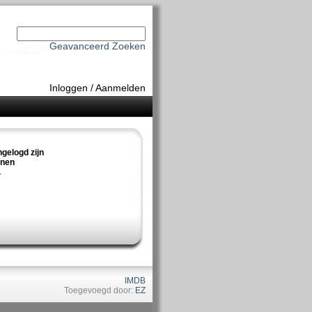
Geavanceerd Zoeken
Inloggen
/
Aanmelden
ngelogd zijn
nnen
.
IMDB
Toegevoegd door:
EZ