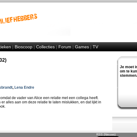
tieken
|
Bioscoop
|
Collecties
|
Forum
|
Games
|
TV
02)
Je moet i
om te ku
stemmen
sbrandt
,
Lena Endre
omdat de vader van Alice een relatie met een collega heeft.
er alles aan om deze relatie te laten mislukken, en dat lijkt in
ook.
RSS (Nieuws)