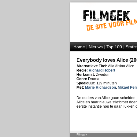
Home
|
Nieuws
|
Top 100
|
Statis
Everybody loves Alice (20
Alternatieve Titel:
Alla älskar Alice
Regie:
Richard Hobert
Herkomst:
Zweden
Genre
Drama
Speelduur:
119 minuten
Met:
Marie Richardson
,
Mikael Per
De ouders van Alice gaan scheiden, 
Alice en haar nieuwe stiefbroer doen 
eerste instantie nog te gaan lukken 
Filmgek