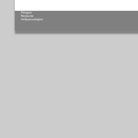
Filmgek
Redactie
Hollywoodwijzer