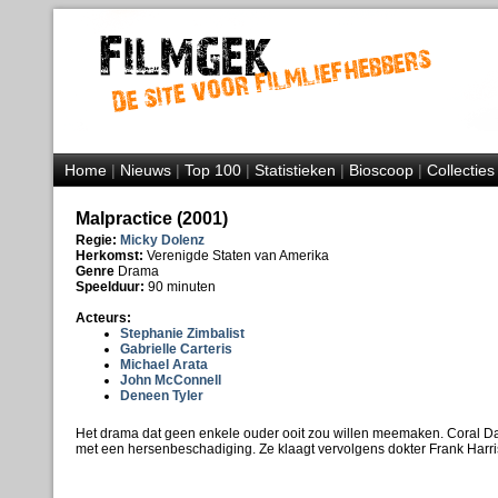
Home
|
Nieuws
|
Top 100
|
Statistieken
|
Bioscoop
|
Collecties
Malpractice (2001)
Regie:
Micky Dolenz
Herkomst:
Verenigde Staten van Amerika
Genre
Drama
Speelduur:
90 minuten
Acteurs:
Stephanie Zimbalist
Gabrielle Carteris
Michael Arata
John McConnell
Deneen Tyler
Het drama dat geen enkele ouder ooit zou willen meemaken. Coral Dav
met een hersenbeschadiging. Ze klaagt vervolgens dokter Frank Har