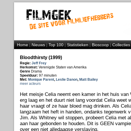
Home
|
Nieuws
|
Top 100
|
Statistieken
|
Bioscoop
|
Collecties
Bloodthirsty (1999)
Regie:
Jeff Frey
Herkomst:
Verenigde Staten van Amerika
Genre
Drama
Speelduur:
97 minuten
Met:
Monique Parent
,
Leslie Danon
,
Matt Bailey
meer acteurs
Het meisje Celia neemt een kamer in het huis van 
erg laag en het duurt niet lang voordat Celia weet
haar vraagt of ze haar bloed mag drinken. Als Celi
langzaam het heft in handen, ondanks tegenwerk v
Jim. Als Whitney wil stoppen, probeert Celia met a
aan haar gebonden te houden. Dit is GEEN vampier
over een niet alledaagse verslaving.