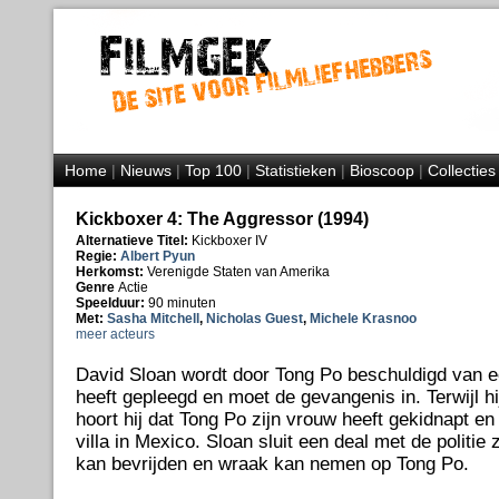
Home
|
Nieuws
|
Top 100
|
Statistieken
|
Bioscoop
|
Collecties
Kickboxer 4: The Aggressor (1994)
Alternatieve Titel:
Kickboxer IV
Regie:
Albert Pyun
Herkomst:
Verenigde Staten van Amerika
Genre
Actie
Speelduur:
90 minuten
Met:
Sasha Mitchell
,
Nicholas Guest
,
Michele Krasnoo
meer acteurs
David Sloan wordt door Tong Po beschuldigd van ee
heeft gepleegd en moet de gevangenis in. Terwijl hi
hoort hij dat Tong Po zijn vrouw heeft gekidnapt en
villa in Mexico. Sloan sluit een deal met de politie 
kan bevrijden en wraak kan nemen op Tong Po.