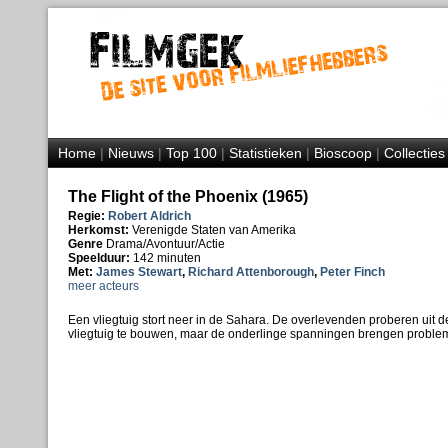
Home
|
Nieuws
|
Top 100
|
Statistieken
|
Bioscoop
|
Collecties
The Flight of the Phoenix (1965)
Regie:
Robert Aldrich
Herkomst:
Verenigde Staten van Amerika
Genre
Drama/Avontuur/Actie
Speelduur:
142 minuten
Met:
James Stewart
,
Richard Attenborough
,
Peter Finch
meer acteurs
Een vliegtuig stort neer in de Sahara. De overlevenden proberen uit
vliegtuig te bouwen, maar de onderlinge spanningen brengen proble