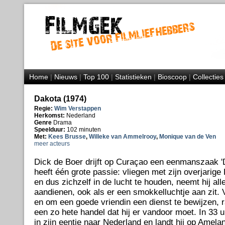
Home
|
Nieuws
|
Top 100
|
Statistieken
|
Bioscoop
|
Collecties
Dakota (1974)
Regie:
Wim Verstappen
Herkomst:
Nederland
Genre
Drama
Speelduur:
102 minuten
Met:
Kees Brusse
,
Willeke van Ammelrooy
,
Monique van de Ven
meer acteurs
Dick de Boer drijft op Curaçao een eenmanszaak 'Da
heeft één grote passie: vliegen met zijn overjarige
en dus zichzelf in de lucht te houden, neemt hij all
aandienen, ook als er een smokkelluchtje aan zit. 
en om een goede vriendin een dienst te bewijzen, ra
een zo hete handel dat hij er vandoor moet. In 33 ur
in zijn eentje naar Nederland en landt hij op Amela