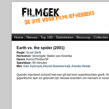
Home
|
Nieuws
|
Top 100
|
Statistieken
|
Bioscoop
|
Collecties
Earth vs. the spider (2001)
Regie:
Scott Ziehl
Herkomst:
Verenigde Staten van Amerika
Genre
Horror/Thriller/SF
Speelduur:
90 minuten
Met:
Dan Aykroyd
,
Devon Gummersall
,
Amelia Heinle
Quentin injecteert zichzelf met een gif dat hem superkrachten geeft. Hi
gigantische spin en gebruikt zijn nieuwe krachten om mensen in nood 