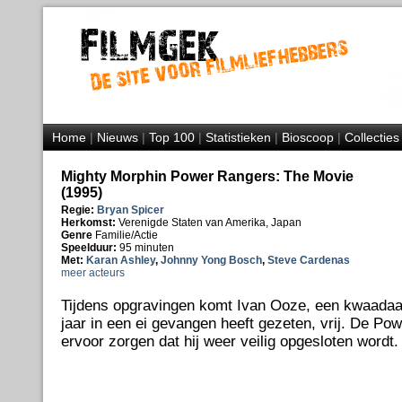
Home
|
Nieuws
|
Top 100
|
Statistieken
|
Bioscoop
|
Collecties
Mighty Morphin Power Rangers: The Movie
(1995)
Regie:
Bryan Spicer
Herkomst:
Verenigde Staten van Amerika, Japan
Genre
Familie/Actie
Speelduur:
95 minuten
Met:
Karan Ashley
,
Johnny Yong Bosch
,
Steve Cardenas
meer acteurs
Tijdens opgravingen komt Ivan Ooze, een kwaadaa
jaar in een ei gevangen heeft gezeten, vrij. De P
ervoor zorgen dat hij weer veilig opgesloten wordt.