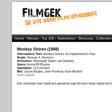
Home
|
Nieuws
|
Top 100
|
Statistieken
|
Bioscoop
|
Collecties
Monkey Shines (1988)
Alternatieve Titel:
Monkey Shines: An Experiment in Fear
Regie:
George A. Romero
Herkomst:
Verenigde Staten van Amerika
Genre
Horror/SF/Drama
Speelduur:
113 minuten
Met:
Jason Beghe
,
John Pankow
,
Kate McNeil
meer acteurs
Een verlamde man heeft een getrainde aap die hem helpt, totdat het b