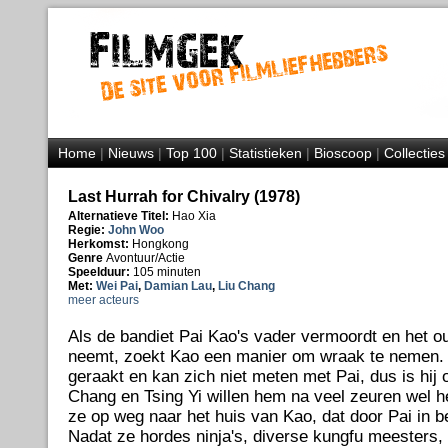
Home
|
Nieuws
|
Top 100
|
Statistieken
|
Bioscoop
|
Collecties
Last Hurrah for Chivalry (1978)
Alternatieve Titel:
Hao Xia
Regie:
John Woo
Herkomst:
Hongkong
Genre
Avontuur/Actie
Speelduur:
105 minuten
Met:
Wei Pai
,
Damian Lau
,
Liu Chang
meer acteurs
Als de bandiet Pai Kao's vader vermoordt en het oud
neemt, zoekt Kao een manier om wraak te nemen. Z
geraakt en kan zich niet meten met Pai, dus is hij 
Chang en Tsing Yi willen hem na veel zeuren wel 
ze op weg naar het huis van Kao, dat door Pai in b
Nadat ze hordes ninja's, diverse kungfu meesters,