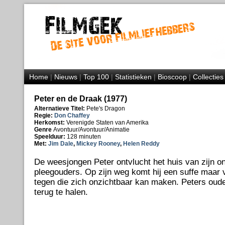
Home
|
Nieuws
|
Top 100
|
Statistieken
|
Bioscoop
|
Collecties
Peter en de Draak (1977)
Alternatieve Titel:
Pete's Dragon
Regie:
Don Chaffey
Herkomst:
Verenigde Staten van Amerika
Genre
Avontuur/Avontuur/Animatie
Speelduur:
128 minuten
Met:
Jim Dale
,
Mickey Rooney
,
Helen Reddy
De weesjongen Peter ontvlucht het huis van zijn o
pleegouders. Op zijn weg komt hij een suffe maar v
tegen die zich onzichtbaar kan maken. Peters oud
terug te halen.