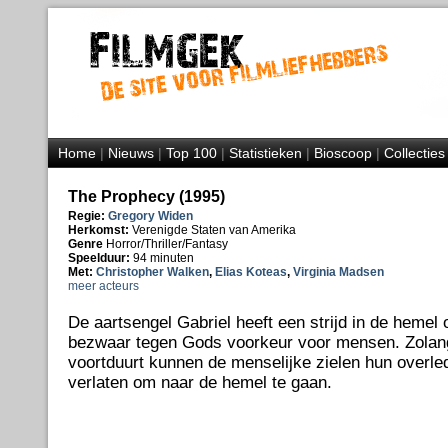
Home
|
Nieuws
|
Top 100
|
Statistieken
|
Bioscoop
|
Collecties
The Prophecy (1995)
Regie:
Gregory Widen
Herkomst:
Verenigde Staten van Amerika
Genre
Horror/Thriller/Fantasy
Speelduur:
94 minuten
Met:
Christopher Walken
,
Elias Koteas
,
Virginia Madsen
meer acteurs
De aartsengel Gabriel heeft een strijd in de hemel 
bezwaar tegen Gods voorkeur voor mensen. Zolang
voortduurt kunnen de menselijke zielen hun overle
verlaten om naar de hemel te gaan.