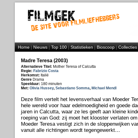
Home
|
Nieuws
|
Top 100
|
Statistieken
|
Bioscoop
|
Collecties
Madre Teresa (2003)
Alternatieve Titel:
Mother Teresa of Calcutta
Regie:
Fabrizio Costa
Herkomst:
Italië
Genre
Drama
Speelduur:
180 minuten
Met:
Olivia Hussey
,
Sebastiano Somma
,
Michael Mendl
Deze film vertelt het levensverhaal van Moeder Ter
hele wereld voor haar edelmoedigheid en goede da
jaren in Calcutta, waar ze les geeft aan kleine kinde
roeping van God: zij moet het klooster verlaten om
Moeder Teresa vestigt zich in de sloppenwijken va
vanuit alle richtingen wordt tegengewerkt…