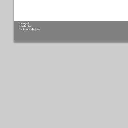
Filmgek
Redactie
Hollywoodwijzer