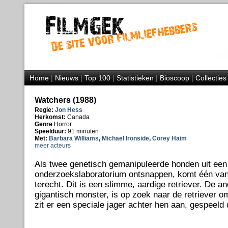
Home
|
Nieuws
|
Top 100
|
Statistieken
|
Bioscoop
|
Collecties
Watchers (1988)
Regie:
Jon Hess
Herkomst:
Canada
Genre
Horror
Speelduur:
91 minuten
Met:
Barbara Williams
,
Michael Ironside
,
Corey Haim
meer acteurs
Als twee genetisch gemanipuleerde honden uit een
onderzoekslaboratorium ontsnappen, komt één van 
terecht. Dit is een slimme, aardige retriever. De a
gigantisch monster, is op zoek naar de retriever 
zit er een speciale jager achter hen aan, gespeeld 