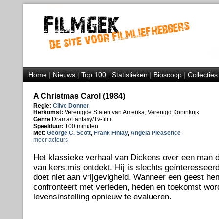
Home
|
Nieuws
|
Top 100
|
Statistieken
|
Bioscoop
|
Collecties
A Christmas Carol (1984)
Regie:
Clive Donner
Herkomst:
Verenigde Staten van Amerika, Verenigd Koninkrijk
Genre
Drama/Fantasy/Tv-film
Speelduur:
100 minuten
Met:
George C. Scott
,
Frank Finlay
,
Angela Pleasence
meer acteurs
Het klassieke verhaal van Dickens over een man d
van kerstmis ontdekt. Hij is slechts geïnteresseerd
doet niet aan vrijgevigheid. Wanneer een geest h
confronteert met verleden, heden en toekomst word
levensinstelling opnieuw te evalueren.