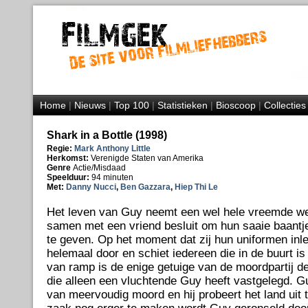
Home
|
Nieuws
|
Top 100
|
Statistieken
|
Bioscoop
|
Collecties
Shark in a Bottle (1998)
Regie:
Mark Anthony Little
Herkomst:
Verenigde Staten van Amerika
Genre
Actie/Misdaad
Speelduur:
94 minuten
Met:
Danny Nucci
,
Ben Gazzara
,
Hiep Thi Le
Het leven van Guy neemt een wel hele vreemde we
samen met een vriend besluit om hun saaie baantje 
te geven. Op het moment dat zij hun uniformen inle
helemaal door en schiet iedereen die in de buurt is
van ramp is de enige getuige van de moordpartij d
die alleen een vluchtende Guy heeft vastgelegd. G
van meervoudig moord en hij probeert het land uit 