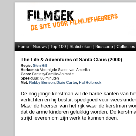
Home
|
Nieuws
|
Top 100
|
Statistieken
|
Bioscoop
|
Collecties
The Life & Adventures of Santa Claus (2000)
Regie:
Glen Hill
Herkomst:
Verenigde Staten van Amerika
Genre
Fantasy/Familie/Animatie
Speelduur:
80 minuten
Met:
Robby Benson
,
Dixie Carter
,
Hal Holbrook
De nog jonge kerstman wil de harde kanten van he
verlichten en hij besluit speelgoed voor weeskind
Maar de heerser van het rijk waar de kerstman woo
dat de arme kinderen gelukkig worden. De kerstm
strijd leveren om zijn werk te kunnen doen.