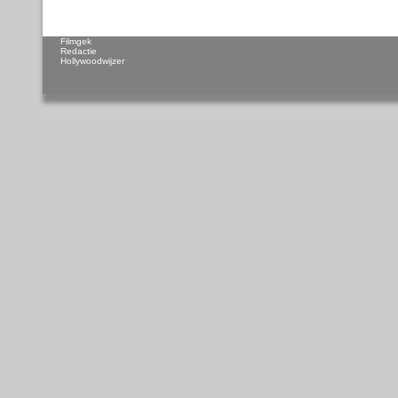
Filmgek
Redactie
Hollywoodwijzer