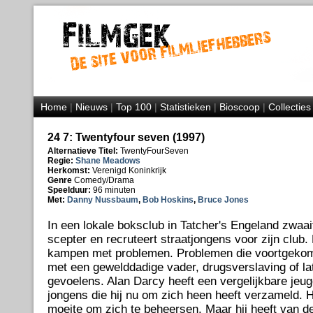
Home
|
Nieuws
|
Top 100
|
Statistieken
|
Bioscoop
|
Collecties
24 7: Twentyfour seven (1997)
Alternatieve Titel:
TwentyFourSeven
Regie:
Shane Meadows
Herkomst:
Verenigd Koninkrijk
Genre
Comedy/Drama
Speelduur:
96 minuten
Met:
Danny Nussbaum
,
Bob Hoskins
,
Bruce Jones
In een lokale boksclub in Tatcher's Engeland zwaai
scepter en recruteert straatjongens voor zijn club. 
kampen met problemen. Problemen die voortgekome
met een gewelddadige vader, drugsverslaving of l
gevoelens. Alan Darcy heeft een vergelijkbare jeu
jongens die hij nu om zich heen heeft verzameld. Hi
moeite om zich te beheersen. Maar hij heeft van d