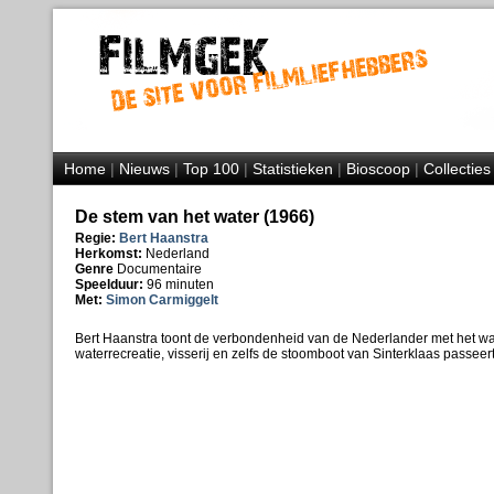
Home
|
Nieuws
|
Top 100
|
Statistieken
|
Bioscoop
|
Collecties
De stem van het water (1966)
Regie:
Bert Haanstra
Herkomst:
Nederland
Genre
Documentaire
Speelduur:
96 minuten
Met:
Simon Carmiggelt
Bert Haanstra toont de verbondenheid van de Nederlander met het wat
waterrecreatie, visserij en zelfs de stoomboot van Sinterklaas passeer