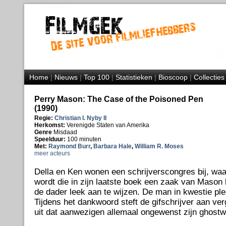
Home
|
Nieuws
|
Top 100
|
Statistieken
|
Bioscoop
|
Collecties
Perry Mason: The Case of the Poisoned Pen
(1990)
Regie:
Christian I. Nyby II
Herkomst:
Verenigde Staten van Amerika
Genre
Misdaad
Speelduur:
100 minuten
Met:
Raymond Burr
,
Barbara Hale
,
William R. Moses
meer acteurs
Della en Ken wonen een schrijverscongres bij, waa
wordt die in zijn laatste boek een zaak van Mason 
de dader leek aan te wijzen. De man in kwestie pl
Tijdens het dankwoord steft de gifschrijver aan ver
uit dat aanwezigen allemaal ongewenst zijn ghostw