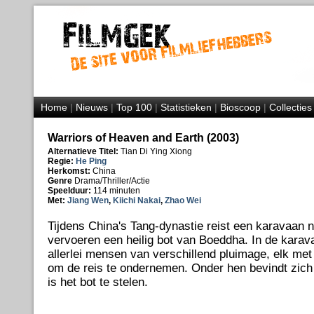
Home
|
Nieuws
|
Top 100
|
Statistieken
|
Bioscoop
|
Collecties
Warriors of Heaven and Earth (2003)
Alternatieve Titel:
Tian Di Ying Xiong
Regie:
He Ping
Herkomst:
China
Genre
Drama/Thriller/Actie
Speelduur:
114 minuten
Met:
Jiang Wen
,
Kiichi Nakai
,
Zhao Wei
Tijdens China's Tang-dynastie reist een karavaan n
vervoeren een heilig bot van Boeddha. In de karav
allerlei mensen van verschillend pluimage, elk me
om de reis te ondernemen. Onder hen bevindt zich 
is het bot te stelen.