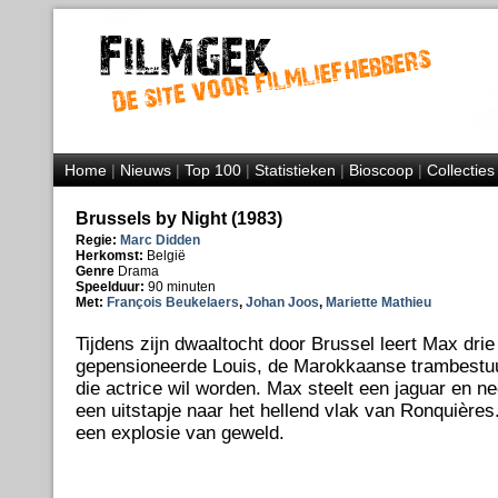
Home
|
Nieuws
|
Top 100
|
Statistieken
|
Bioscoop
|
Collecties
Brussels by Night (1983)
Regie:
Marc Didden
Herkomst:
België
Genre
Drama
Speelduur:
90 minuten
Met:
François Beukelaers
,
Johan Joos
,
Mariette Mathieu
Tijdens zijn dwaaltocht door Brussel leert Max dri
gepensioneerde Louis, de Marokkaanse trambestuur
die actrice wil worden. Max steelt een jaguar en 
een uitstapje naar het hellend vlak van Ronquières
een explosie van geweld.