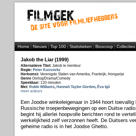
Home
|
Nieuws
|
Top 100
|
Statistieken
|
Bioscoop
|
Collecties
Jakob the Liar (1999)
Alternatieve Titel:
Jakob le menteur
Regie:
Peter Kassovitz
Herkomst:
Verenigde Staten van Amerika, Frankrijk, Hongarije
Genre
Oorlog/Drama/Comedy
Speelduur:
120 minuten
Met:
Robin Williams
,
Hannah Taylor-Gordon
,
Éva Igó
meer acteurs
Een Joodse winkeleigenaar in 1944 hoort toevallig 
Russische troepenbewegingen op een Duitse radio
begint hij allerlei hoopvolle berichten rond te vertell
werkelijkheid zelf verzonnen heeft. De Duitsers v
geheime radio is in het Joodse Ghetto.