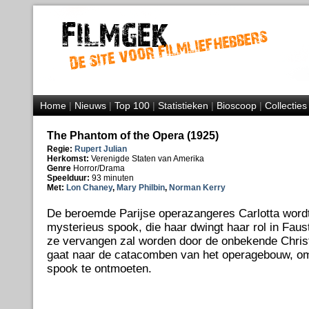
Home
|
Nieuws
|
Top 100
|
Statistieken
|
Bioscoop
|
Collecties
The Phantom of the Opera (1925)
Regie:
Rupert Julian
Herkomst:
Verenigde Staten van Amerika
Genre
Horror/Drama
Speelduur:
93 minuten
Met:
Lon Chaney
,
Mary Philbin
,
Norman Kerry
De beroemde Parijse operazangeres Carlotta wordt
mysterieus spook, die haar dwingt haar rol in Faus
ze vervangen zal worden door de onbekende Christ
gaat naar de catacomben van het operagebouw, 
spook te ontmoeten.