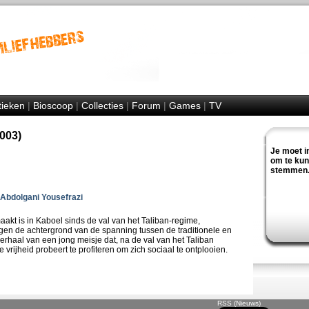
tieken
|
Bioscoop
|
Collecties
|
Forum
|
Games
|
TV
2003)
Je moet i
om te ku
stemmen
Abdolgani Yousefrazi
aakt is in Kaboel sinds de val van het Taliban-regime,
egen de achtergrond van de spanning tussen de traditionele en
verhaal van een jong meisje dat, na de val van het Taliban
vrijheid probeert te profiteren om zich sociaal te ontplooien.
RSS (Nieuws)