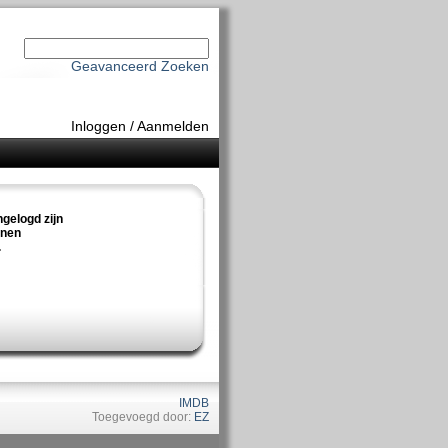
Geavanceerd Zoeken
Inloggen
/
Aanmelden
ngelogd zijn
nnen
.
IMDB
Toegevoegd door:
EZ