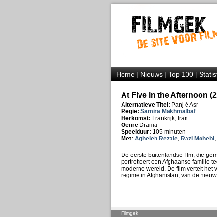
Home
|
Nieuws
|
Top 100
|
Statis
At Five in the Afternoon (
Alternatieve Titel:
Panj é Asr
Regie:
Samira Makhmalbaf
Herkomst:
Frankrijk, Iran
Genre
Drama
Speelduur:
105 minuten
Met:
Agheleh Rezaie
,
Razi Mohebi
,
De eerste buitenlandse film, die gem
portretteert een Afghaanse familie t
moderne wereld. De film vertelt het 
regime in Afghanistan, van de nieuwe 
Filmgek