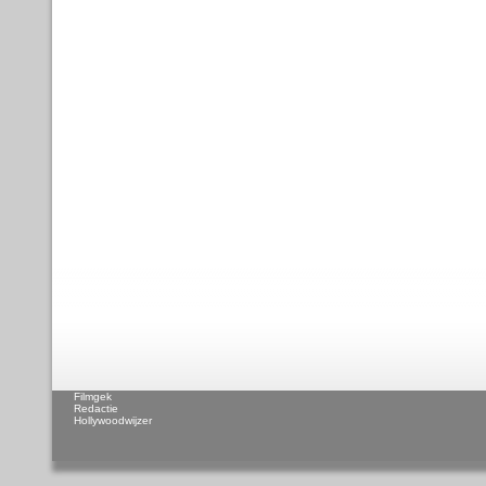
Filmgek
Redactie
Hollywoodwijzer