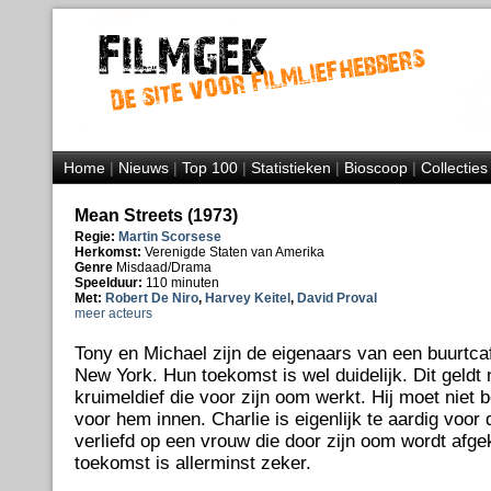
Home
|
Nieuws
|
Top 100
|
Statistieken
|
Bioscoop
|
Collecties
Mean Streets (1973)
Regie:
Martin Scorsese
Herkomst:
Verenigde Staten van Amerika
Genre
Misdaad/Drama
Speelduur:
110 minuten
Met:
Robert De Niro
,
Harvey Keitel
,
David Proval
meer acteurs
Tony en Michael zijn de eigenaars van een buurtcafé 
New York. Hun toekomst is wel duidelijk. Dit geldt 
kruimeldief die voor zijn oom werkt. Hij moet niet 
voor hem innen. Charlie is eigenlijk te aardig voor d
verliefd op een vrouw die door zijn oom wordt afge
toekomst is allerminst zeker.