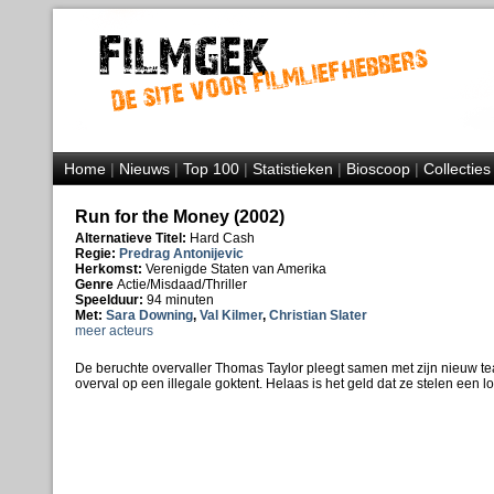
Home
|
Nieuws
|
Top 100
|
Statistieken
|
Bioscoop
|
Collecties
Run for the Money (2002)
Alternatieve Titel:
Hard Cash
Regie:
Predrag Antonijevic
Herkomst:
Verenigde Staten van Amerika
Genre
Actie/Misdaad/Thriller
Speelduur:
94 minuten
Met:
Sara Downing
,
Val Kilmer
,
Christian Slater
meer acteurs
De beruchte overvaller Thomas Taylor pleegt samen met zijn nieuw te
overval op een illegale goktent. Helaas is het geld dat ze stelen een lo