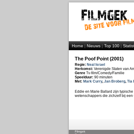
Home
|
Nieuws
|
Top 100
|
Statis
The Poof Point (2001)
Regie:
Neal Israel
Herkomst:
Verenigde Staten van A
Genre
Tv-film/Comedy/Familie
Speelduur:
90 minuten
Met:
Mark Curry
,
Jan Broberg
,
Tia 
Eddie en Marie Ballard zijn typische 
wetenschappers die zichzelf bij ee
Filmgek