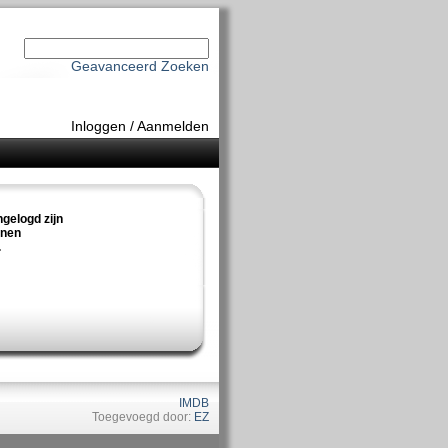
Geavanceerd Zoeken
Inloggen
/
Aanmelden
ngelogd zijn
nnen
.
IMDB
Toegevoegd door:
EZ