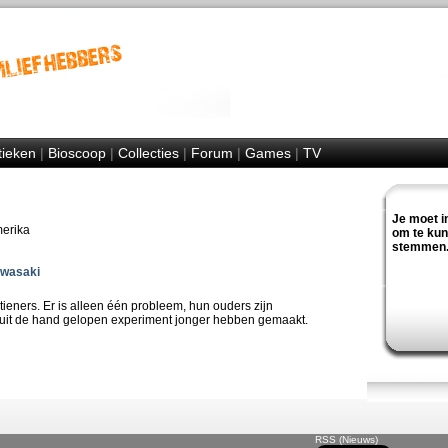
tieken
|
Bioscoop
|
Collecties
|
Forum
|
Games
|
TV
Je moet i
merika
om te ku
stemmen
Iwasaki
tieners. Er is alleen één probleem, hun ouders zijn
n uit de hand gelopen experiment jonger hebben gemaakt.
RSS (Nieuws)