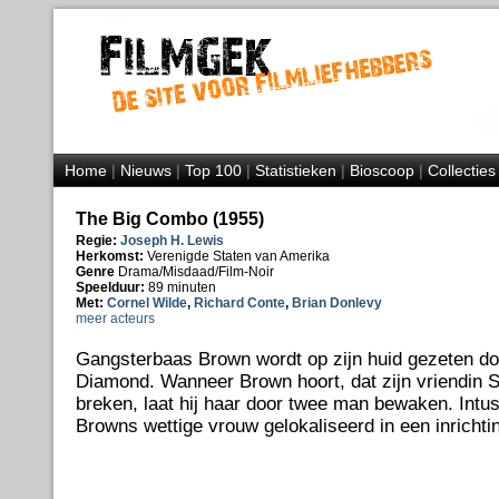
Home
|
Nieuws
|
Top 100
|
Statistieken
|
Bioscoop
|
Collecties
The Big Combo (1955)
Regie:
Joseph H. Lewis
Herkomst:
Verenigde Staten van Amerika
Genre
Drama/Misdaad/Film-Noir
Speelduur:
89 minuten
Met:
Cornel Wilde
,
Richard Conte
,
Brian Donlevy
meer acteurs
Gangsterbaas Brown wordt op zijn huid gezeten do
Diamond. Wanneer Brown hoort, dat zijn vriendin 
breken, laat hij haar door twee man bewaken. Int
Browns wettige vrouw gelokaliseerd in een inrichti