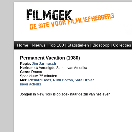
Home
|
Nieuws
|
Top 100
|
Statistieken
|
Bioscoop
|
Collecties
Permanent Vacation (1980)
Regie:
Jim Jarmusch
Herkomst:
Verenigde Staten van Amerika
Genre
Drama
Speelduur:
75 minuten
Met:
Richard Boes
,
Ruth Bolton
,
Sara Driver
meer acteurs
Jongen in New York is op zoek naar de zin van het leven.