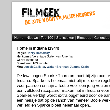
Home
|
Nieuws
|
Top 100
|
Statistieken
|
Bioscoop
|
Collecties
Home in Indiana (1944)
Regie:
Henry Hathaway
Herkomst:
Verenigde Staten van Amerika
Genre
Avontuur
Speelduur:
103 minuten
Met:
Lon McCallister
,
Walter Brennan
,
Jeanne Crain
De kwajongen Sparke Thornton moet bij zijn oom e
Indiana. Sparke is helemaal niet blij met deze regel
voor paarden en zijn affectie voor een jong veulen d
een volbloed racepaard, maken het in Indiana voor 
Sparkes verblijf wordt extra opgefleurd door de a
een meisje dat op de ranch van meneer Boole wer
verliefd en Sparke bloeit helemaal open...