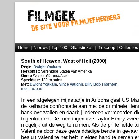
Home
|
Nieuws
|
Top 100
|
Statistieken
|
Bioscoop
|
Collecties
South of Heaven, West of Hell (2000)
Regie:
Dwight Yoakam
Herkomst:
Verenigde Staten van Amerika
Genre
Western/Drama/Actie
Speelduur:
139 minuten
Met:
Dwight Yoakam
,
Vince Vaughn
,
Billy Bob Thornton
meer acteurs
In een afgelegen mijnstadje in Arizona gaat US Ma
de keiharde confrontatie aan met de criminele Hen
bank overvallen en daarbij iedereen vermoorden di
tegenkomen. De meedogenloze Taylor Henry zweert
mogelijk uit de weg te ruimen. Als de prille liefde 
Valentine door deze gewelddadige bende in gevaar 
besluit Valentine het heft in eigen hand te nemen 