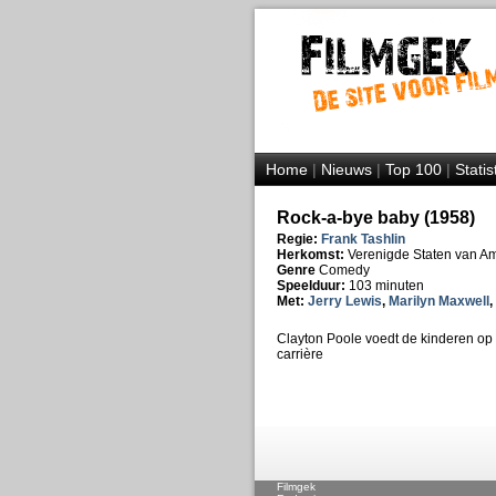
Home
|
Nieuws
|
Top 100
|
Statis
Rock-a-bye baby (1958)
Regie:
Frank Tashlin
Herkomst:
Verenigde Staten van A
Genre
Comedy
Speelduur:
103 minuten
Met:
Jerry Lewis
,
Marilyn Maxwell
,
Clayton Poole voedt de kinderen op o
carrière
Filmgek