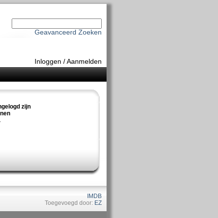
Geavanceerd Zoeken
Inloggen
/
Aanmelden
ngelogd zijn
nnen
.
IMDB
Toegevoegd door:
EZ