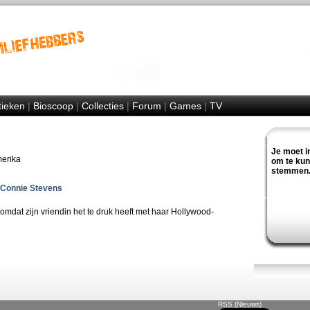
tieken
|
Bioscoop
|
Collecties
|
Forum
|
Games
|
TV
Je moet i
merika
om te ku
stemmen
Connie Stevens
mdat zijn vriendin het te druk heeft met haar Hollywood-
RSS (Nieuws)